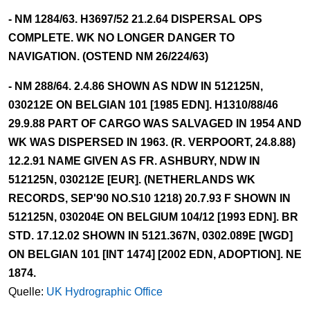
- NM 1284/63. H3697/52 21.2.64 DISPERSAL OPS
COMPLETE. WK NO LONGER DANGER TO
NAVIGATION. (OSTEND NM 26/224/63)
- NM 288/64. 2.4.86 SHOWN AS NDW IN 512125N,
030212E ON BELGIAN 101 [1985 EDN]. H1310/88/46
29.9.88 PART OF CARGO WAS SALVAGED IN 1954 AND
WK WAS DISPERSED IN 1963. (R. VERPOORT, 24.8.88)
12.2.91 NAME GIVEN AS FR. ASHBURY, NDW IN
512125N, 030212E [EUR]. (NETHERLANDS WK
RECORDS, SEP'90 NO.S10 1218) 20.7.93 F SHOWN IN
512125N, 030204E ON BELGIUM 104/12 [1993 EDN]. BR
STD. 17.12.02 SHOWN IN 5121.367N, 0302.089E [WGD]
ON BELGIAN 101 [INT 1474] [2002 EDN, ADOPTION]. NE
1874.
Quelle:
UK Hydrographic Office