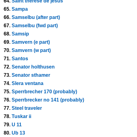
64.
Saint therese de jesus
65.
Sampa
66.
Samselbu (after part)
67.
Samselbu (fwd part)
68.
Samsip
69.
Samvern (e part)
70.
Samvern (w part)
71.
Santos
72.
Senator holthusen
73.
Senator sthamer
74.
Slera ventana
75.
Sperrbrecher 170 (probably)
76.
Sperrbrecker no 141 (probably)
77.
Steel traveler
78.
Tuskar ii
79.
U 11
80.
Ub 13