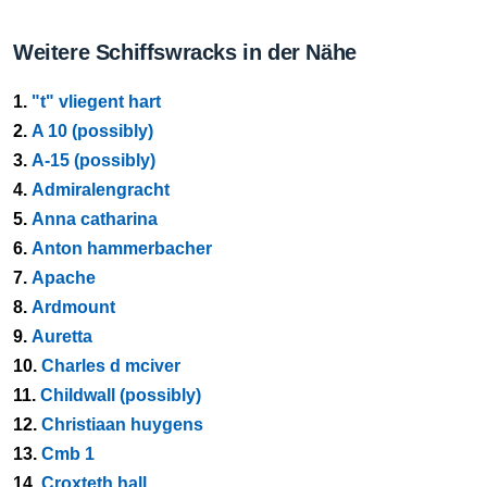
Weitere Schiffswracks in der Nähe
1.
"t" vliegent hart
2.
A 10 (possibly)
3.
A-15 (possibly)
4.
Admiralengracht
5.
Anna catharina
6.
Anton hammerbacher
7.
Apache
8.
Ardmount
9.
Auretta
10.
Charles d mciver
11.
Childwall (possibly)
12.
Christiaan huygens
13.
Cmb 1
14.
Croxteth hall