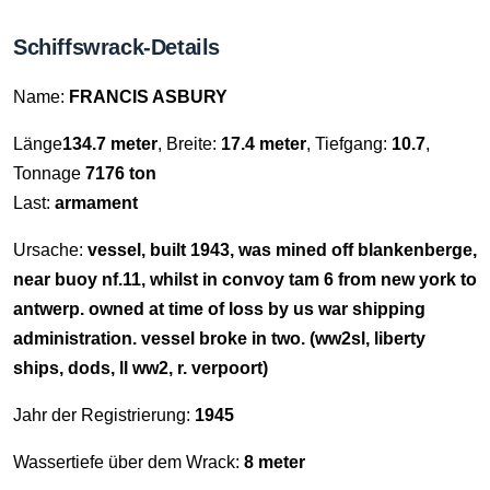
Schiffswrack-Details
Name:
FRANCIS ASBURY
Länge
134.7 meter
, Breite:
17.4 meter
, Tiefgang:
10.7
,
Tonnage
7176 ton
Last:
armament
Ursache:
vessel, built 1943, was mined off blankenberge,
near buoy nf.11, whilst in convoy tam 6 from new york to
antwerp. owned at time of loss by us war shipping
administration. vessel broke in two. (ww2sl, liberty
ships, dods, ll ww2, r. verpoort)
Jahr der Registrierung:
1945
Wassertiefe über dem Wrack:
8 meter