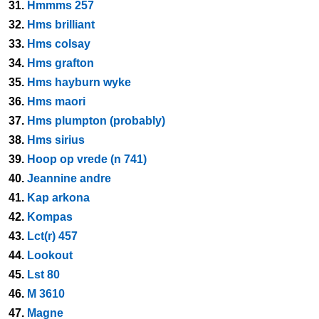
31.
Hmmms 257
32.
Hms brilliant
33.
Hms colsay
34.
Hms grafton
35.
Hms hayburn wyke
36.
Hms maori
37.
Hms plumpton (probably)
38.
Hms sirius
39.
Hoop op vrede (n 741)
40.
Jeannine andre
41.
Kap arkona
42.
Kompas
43.
Lct(r) 457
44.
Lookout
45.
Lst 80
46.
M 3610
47.
Magne