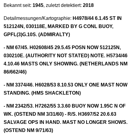
Bekannt seit:
1945
, zuletzt detektiert:
2018
Detailmessungen/Kartographie:
H4978/44 6.1.45 ST IN
512124N, 030118E, MARKED BY G CONL BUOY,
GPFL(3)G.10S. (ADMIRALTY)
- NM 67/45. H02608/45 29.5.45 POSN NOW 512125N,
030210E. (AUTHORITY NOT STATED) NOTE. H5734/46
4.10.46 MASTS ONLY SHOWING. (NETHERLANDS NM
86/662/46)
- NM 3374/46. H6028/53 8.10.53 ONLY ONE MAST NOW
STANDING. (HMS SHACKLETON)
- NM 2342/53. H7262/55 3.3.60 BUOY NOW 1.95C N OF
WK. (OSTEND NM 3/31/60) - R/S. H3697/52 20.6.63
SALVAGE OPS IN HAND. MAST NO LONGER SHOWS.
(OSTEND NM 9/71/63)