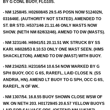
BY G CONL BUOY, FLG10S.
- NM 1258/45. H02608/45 29.5.45 POSN NOW 512402N,
031646E. (AUTHORITY NOT STATED). AMENDED TO
ST. BR STD. H5371/46 21.11.46 ONLY MASTS NOW
SHOW. (NETH NM 82/632/46). AMEND TO DW (MASTS).
- NM 3231/46. H6941/51 20.11.51 WK STRUCK BY SS
KARI. H6028/53 8.10.53 ONLY ONE MAST SEEN. (HMS
SHACKLETON). AMEND TO DW (MAST) WITH BUOY.
- NM 2342/53. H2316/54 10.6.54 NOW MARKED BY G
SPH BUOY, OCC G 6S, RAREFL, LAID CLOSE N. (SS
ANDRIA, HN). AMEND LT BUOY TO G SPH, OCC G 6S,
RAREFL, N OF WK.
- NM 1307/54. 16.8.55 BUOY SHOWN CLOSE WSW OF
WK ON NETH 203. H01729/45 20.6.57 YELLOW BUOYS