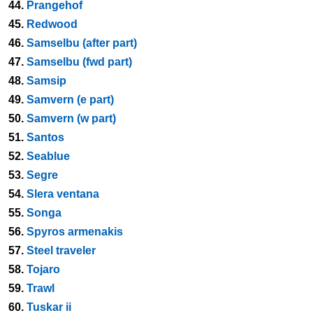
44.
Prangehof
45.
Redwood
46.
Samselbu (after part)
47.
Samselbu (fwd part)
48.
Samsip
49.
Samvern (e part)
50.
Samvern (w part)
51.
Santos
52.
Seablue
53.
Segre
54.
Slera ventana
55.
Songa
56.
Spyros armenakis
57.
Steel traveler
58.
Tojaro
59.
Trawl
60.
Tuskar ii