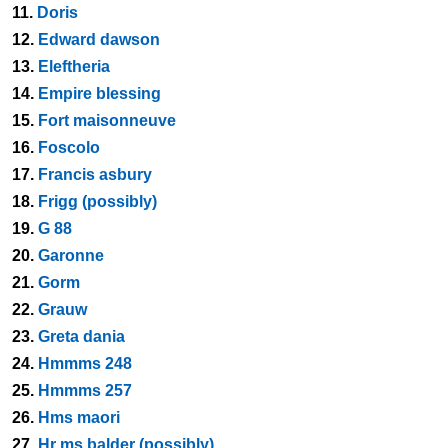
11.
Doris
12.
Edward dawson
13.
Eleftheria
14.
Empire blessing
15.
Fort maisonneuve
16.
Foscolo
17.
Francis asbury
18.
Frigg (possibly)
19.
G 88
20.
Garonne
21.
Gorm
22.
Grauw
23.
Greta dania
24.
Hmmms 248
25.
Hmmms 257
26.
Hms maori
27.
Hr ms balder (possibly)