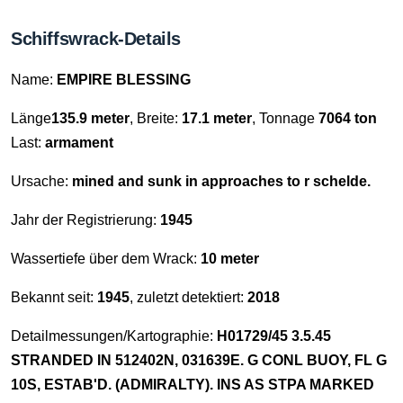
Schiffswrack-Details
Name:
EMPIRE BLESSING
Länge
135.9 meter
, Breite:
17.1 meter
, Tonnage
7064 ton
Last:
armament
Ursache:
mined and sunk in approaches to r schelde.
Jahr der Registrierung:
1945
Wassertiefe über dem Wrack:
10 meter
Bekannt seit:
1945
, zuletzt detektiert:
2018
Detailmessungen/Kartographie:
H01729/45 3.5.45
STRANDED IN 512402N, 031639E. G CONL BUOY, FL G
10S, ESTAB'D. (ADMIRALTY). INS AS STPA MARKED