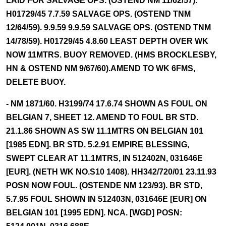
LAID FOR SALVAGE OPS. (OSTEND NM 11/62/57).
H01729/45 7.7.59 SALVAGE OPS. (OSTEND TNM
12/64/59). 9.9.59 9.9.59 SALVAGE OPS. (OSTEND TNM
14/78/59). H01729/45 4.8.60 LEAST DEPTH OVER WK
NOW 11MTRS. BUOY REMOVED. (HMS BROCKLESBY,
HN & OSTEND NM 9/67/60).AMEND TO WK 6FMS,
DELETE BUOY.
- NM 1871/60. H3199/74 17.6.74 SHOWN AS FOUL ON
BELGIAN 7, SHEET 12. AMEND TO FOUL BR STD.
21.1.86 SHOWN AS SW 11.1MTRS ON BELGIAN 101
[1985 EDN]. BR STD. 5.2.91 EMPIRE BLESSING,
SWEPT CLEAR AT 11.1MTRS, IN 512402N, 031646E
[EUR]. (NETH WK NO.S10 1408). HH342/720/01 23.11.93
POSN NOW FOUL. (OSTENDE NM 123/93). BR STD,
5.7.95 FOUL SHOWN IN 512403N, 031646E [EUR] ON
BELGIAN 101 [1995 EDN]. NCA. [WGD] POSN: