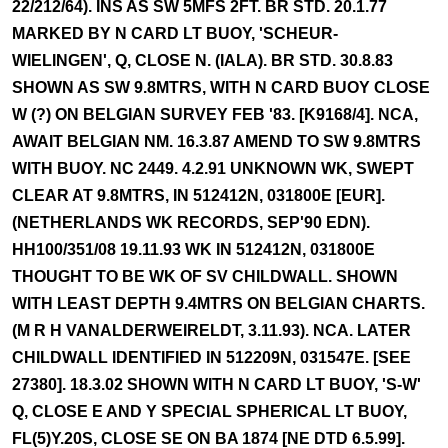
22/212/64). INS AS SW 5MFS 2FT. BR STD. 20.1.77
MARKED BY N CARD LT BUOY, 'SCHEUR-
WIELINGEN', Q, CLOSE N. (IALA). BR STD. 30.8.83
SHOWN AS SW 9.8MTRS, WITH N CARD BUOY CLOSE
W (?) ON BELGIAN SURVEY FEB '83. [K9168/4]. NCA,
AWAIT BELGIAN NM. 16.3.87 AMEND TO SW 9.8MTRS
WITH BUOY. NC 2449. 4.2.91 UNKNOWN WK, SWEPT
CLEAR AT 9.8MTRS, IN 512412N, 031800E [EUR].
(NETHERLANDS WK RECORDS, SEP'90 EDN).
HH100/351/08 19.11.93 WK IN 512412N, 031800E
THOUGHT TO BE WK OF SV CHILDWALL. SHOWN
WITH LEAST DEPTH 9.4MTRS ON BELGIAN CHARTS.
(M R H VANALDERWEIRELDT, 3.11.93). NCA. LATER
CHILDWALL IDENTIFIED IN 512209N, 031547E. [SEE
27380]. 18.3.02 SHOWN WITH N CARD LT BUOY, 'S-W'
Q, CLOSE E AND Y SPECIAL SPHERICAL LT BUOY,
FL(5)Y.20S, CLOSE SE ON BA 1874 [NE DTD 6.5.99].