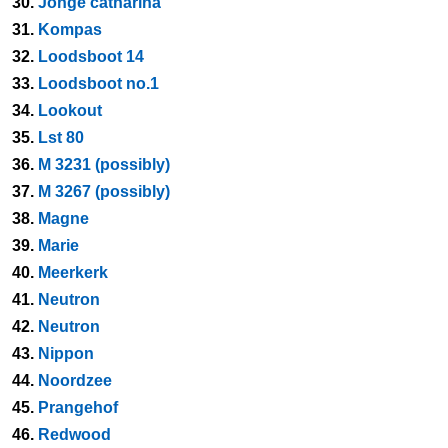
30.
Jonge catharina
31.
Kompas
32.
Loodsboot 14
33.
Loodsboot no.1
34.
Lookout
35.
Lst 80
36.
M 3231 (possibly)
37.
M 3267 (possibly)
38.
Magne
39.
Marie
40.
Meerkerk
41.
Neutron
42.
Neutron
43.
Nippon
44.
Noordzee
45.
Prangehof
46.
Redwood