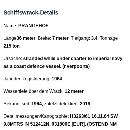
Schiffswrack-Details
Name:
PRANGEHOF
Länge
36 meter
, Breite:
7 meter
, Tiefgang:
3.4
, Tonnage
215 ton
Ursache:
stranded while under charter to imperial navy
as a coast defence vessel. (r verpoorte)
Jahr der Registrierung:
1964
Wassertiefe über dem Wrack:
12 meter
Bekannt seit:
1964
, zuletzt detektiert:
2018
Detailmessungen/Kartographie:
H3263/61 16.11.64 SW
9.8MTRS IN 512412N, 031800E [EUR]. (OSTEND NM