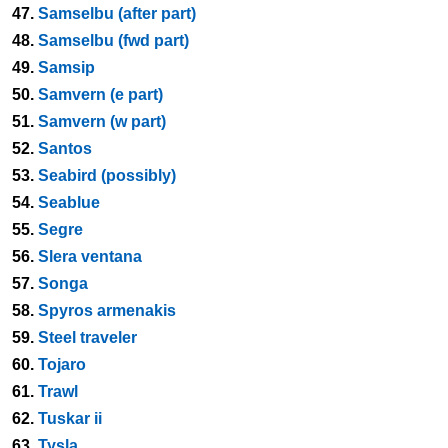
47.
Samselbu (after part)
48.
Samselbu (fwd part)
49.
Samsip
50.
Samvern (e part)
51.
Samvern (w part)
52.
Santos
53.
Seabird (possibly)
54.
Seablue
55.
Segre
56.
Slera ventana
57.
Songa
58.
Spyros armenakis
59.
Steel traveler
60.
Tojaro
61.
Trawl
62.
Tuskar ii
63.
Tysla