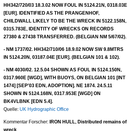
HH342/720/03 18.3.02 NOW FOUL IN 5124.21N, 0318.03E
[EUR]. IDENTIFIED AS THE PRANGENHOF,
CHILDWALL LIKELY TO BE THE WRECK IN 5122.158N,
0315.783E, IDENTITY OF WRECKS ON RECORDS
27380 & 27438 TRANSFERRED. (BELGIAN NM 5/67/02).
- NM 1737/02. HH342/710/06 18.9.02 NOW SW 9.8MTRS
IN 5124.20N, 03187.04E [EUR]. (BELGIAN 101 & 102).
- NM 4030/02. 12.5.04 SHOWN AS FOUL IN 5124.150N,
0317.960E [WGD], WITH BUOYS, ON BELGIAN 101 [INT
1474] [SEP'03 EDN, ADOPTION]. NE 1874. 24.5.11
SHOWN IN 5124.168N, 0317.953E [WGD] ON
BK4VLBNK [EDN 5.4].
Quelle:
UK Hydrographic Office
Kommentar Forscher:
IRON HULL, Distributed remains of
wreck