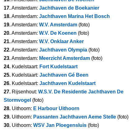
17.
Amsterdam:
Jachthaven de Boekanier
18.
Amsterdam:
Jachthaven Marina Het Bosch
19.
Amsterdam:
W.V. Amsterdam
(foto)
20.
Amsterdam:
W.V. De Koenen
(foto)
21.
Amsterdam:
W.V. Onklaar Anker
22.
Amsterdam:
Jachthaven Olympia
(foto)
23.
Amsterdam:
Meerzicht Amsterdam
(foto)
24.
Kudelstaart:
Fort Kudelstaart
25.
Kudelstaart:
Jachthaven Gé Been
26.
Kudelstaart:
Jachthaven Kudelstaart
27.
Rijsenhout:
W.S.V. De Residentie Jachthaven De
Stormvogel
(foto)
28.
Uithoorn:
E Harbour Uithoorn
29.
Uithoorn:
Passanten Jachthaven Aeme Stelle
(foto)
30.
Uithoorn:
WSV Jan Ploegensluis
(foto)