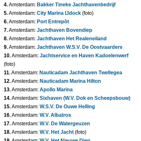
4.
Amsterdam:
Bakker Tineke Jachthavenbedrijf
5.
Amsterdam:
City Marina IJdock
(foto)
6.
Amsterdam:
Port Entrepôt
7.
Amsterdam:
Jachthaven Bovendiep
8.
Amsterdam:
Jachthaven Het Realeneiland
9.
Amsterdam:
Jachthaven W.S.V. De Oostvaarders
10.
Amsterdam:
Jachtservice en Haven Kadoelenwerf
(foto)
11.
Amsterdam:
Nauticadam Jachthaven Twellegea
12.
Amsterdam:
Nauticadam Marina Hilton
13.
Amsterdam:
Apollo Marina
14.
Amsterdam:
Sixhaven (W.V. Dok en Scheepsbouw)
15.
Amsterdam:
W.S.V. De Ouwe Helling
16.
Amsterdam:
W.V. Albatros
17.
Amsterdam:
W.V. De Watergeuzen
18.
Amsterdam:
W.V. Het Jacht
(foto)
19.
Amsterdam:
W.V. Het Nieuwe Diep