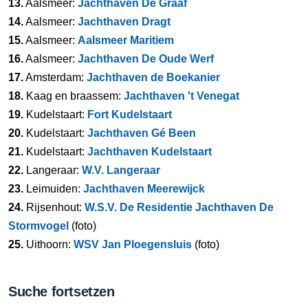
13.
Aalsmeer:
Jachthaven De Graaf
14.
Aalsmeer:
Jachthaven Dragt
15.
Aalsmeer:
Aalsmeer Maritiem
16.
Aalsmeer:
Jachthaven De Oude Werf
17.
Amsterdam:
Jachthaven de Boekanier
18.
Kaag en braassem:
Jachthaven 't Venegat
19.
Kudelstaart:
Fort Kudelstaart
20.
Kudelstaart:
Jachthaven Gé Been
21.
Kudelstaart:
Jachthaven Kudelstaart
22.
Langeraar:
W.V. Langeraar
23.
Leimuiden:
Jachthaven Meerewijck
24.
Rijsenhout:
W.S.V. De Residentie Jachthaven De
Stormvogel
(foto)
25.
Uithoorn:
WSV Jan Ploegensluis
(foto)
Suche fortsetzen