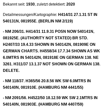
Bekannt seit:
1930
, zuletzt detektiert:
2020
Detailmessungen/Kartographie:
H414/31 27.1.31 ST IN
540131N, 081955E. (BERLIN NM 2/119)
- NM 206/31. H414/31 11.9.31 POSN NOW 540141N,
081925E. (AUTHORITY NOT STATED) BR STD.
H2407/33 19.4.33 SHOWN IN 540142N, 081909E ON
GERMAN CHARTS. H4558/34 17.7.34 SHOWN AS WK
6.0MTRS IN 540142N, 081918E ON GERMAN 138. NE
3261. H311/37 13.1.37 NOT SHOWN ON GERMAN 138.
DELETE.
- NM 118/37. H365/56 20.8.56 WK SW 6.0MTRS IN
540140N, 081910E. (HAMBURG NM 4441/55)
- NM 2091/56. H4522/50 18.12.59 WK SW 2.1MTRS IN
540140N, 081903E. (HAMBURG NM 4407/59)