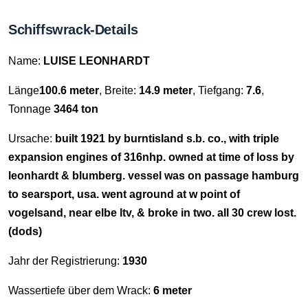
Schiffswrack-Details
Name:
LUISE LEONHARDT
Länge
100.6 meter
, Breite:
14.9 meter
, Tiefgang:
7.6
,
Tonnage
3464 ton
Ursache:
built 1921 by burntisland s.b. co., with triple
expansion engines of 316nhp. owned at time of loss by
leonhardt & blumberg. vessel was on passage hamburg
to searsport, usa. went aground at w point of
vogelsand, near elbe ltv, & broke in two. all 30 crew lost.
(dods)
Jahr der Registrierung:
1930
Wassertiefe über dem Wrack:
6 meter