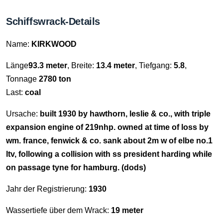
Schiffswrack-Details
Name:
KIRKWOOD
Länge
93.3 meter
, Breite:
13.4 meter
, Tiefgang:
5.8
,
Tonnage
2780 ton
Last:
coal
Ursache:
built 1930 by hawthorn, leslie & co., with triple
expansion engine of 219nhp. owned at time of loss by
wm. france, fenwick & co. sank about 2m w of elbe no.1
ltv, following a collision with ss president harding while
on passage tyne for hamburg. (dods)
Jahr der Registrierung:
1930
Wassertiefe über dem Wrack:
19 meter