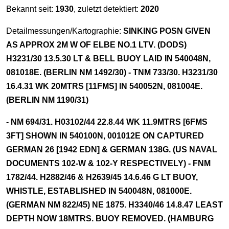
Bekannt seit:
1930
, zuletzt detektiert:
2020
Detailmessungen/Kartographie:
SINKING POSN GIVEN
AS APPROX 2M W OF ELBE NO.1 LTV. (DODS)
H3231/30 13.5.30 LT & BELL BUOY LAID IN 540048N,
081018E. (BERLIN NM 1492/30) - TNM 733/30. H3231/30
16.4.31 WK 20MTRS [11FMS] IN 540052N, 081004E.
(BERLIN NM 1190/31)
- NM 694/31. H03102/44 22.8.44 WK 11.9MTRS [6FMS
3FT] SHOWN IN 540100N, 001012E ON CAPTURED
GERMAN 26 [1942 EDN] & GERMAN 138G. (US NAVAL
DOCUMENTS 102-W & 102-Y RESPECTIVELY) - FNM
1782/44. H2882/46 & H2639/45 14.6.46 G LT BUOY,
WHISTLE, ESTABLISHED IN 540048N, 081000E.
(GERMAN NM 822/45) NE 1875. H3340/46 14.8.47 LEAST
DEPTH NOW 18MTRS. BUOY REMOVED. (HAMBURG