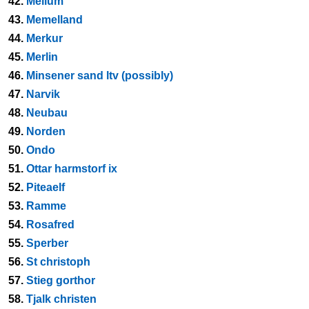
42.
Mellum
43.
Memelland
44.
Merkur
45.
Merlin
46.
Minsener sand ltv (possibly)
47.
Narvik
48.
Neubau
49.
Norden
50.
Ondo
51.
Ottar harmstorf ix
52.
Piteaelf
53.
Ramme
54.
Rosafred
55.
Sperber
56.
St christoph
57.
Stieg gorthor
58.
Tjalk christen