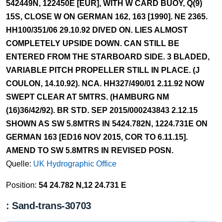
542449N, 122450E [EUR], WITH W CARD BUOY, Q(9)
15S, CLOSE W ON GERMAN 162, 163 [1990]. NE 2365.
HH100/351/06 29.10.92 DIVED ON. LIES ALMOST
COMPLETELY UPSIDE DOWN. CAN STILL BE
ENTERED FROM THE STARBOARD SIDE. 3 BLADED,
VARIABLE PITCH PROPELLER STILL IN PLACE. (J
COULON, 14.10.92). NCA. HH327/490/01 2.11.92 NOW
SWEPT CLEAR AT 5MTRS. (HAMBURG NM
(16)36/42/92). BR STD. SEP 2015/000243843 2.12.15
SHOWN AS SW 5.8MTRS IN 5424.782N, 1224.731E ON
GERMAN 163 [ED16 NOV 2015, COR TO 6.11.15].
AMEND TO SW 5.8MTRS IN REVISED POSN.
Quelle:
UK Hydrographic Office
Position:
54 24.782 N,12 24.731 E
: Sand-trans-30703