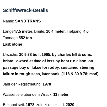
Schiffswrack-Details
Name:
SAND TRANS
Länge
47.5 meter
, Breite:
10.4 meter
, Tiefgang:
4.6
,
Tonnage
552 ton
Last:
stone
Ursache:
30.9.78 built 1965, by charles hill & sons,
bristol. owned at time of loss by bent r. nielson. on
passage bay of fakse for rodby. sustained steering
failure in rough seas, later sank. (ll 16 & 30.9.78; msd).
Jahr der Registrierung:
1978
Wassertiefe über dem Wrack:
11 meter
Bekannt seit:
1978
, zuletzt detektiert:
2020