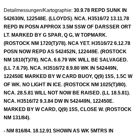
Detailmessungen/Kartographie:
30.9.78 REPD SUNK IN
542630N, 122548E. (LLOYDS). NCA. H3516/72 13.11.78
REPD IN POSN APPROX 3.5M SSW OF DARSSER ORT
LT. MARKED BY G SPAR, Q G, W TOPMARK.
(ROSTOCK NM 1720(T)/78). NCA YET. H3516/72 6.12.78
POSN NOW REPD AS 542452N, 122449E. (ROSTOCK
NM 1810(T)/78). NCA. 6.6.79 WK WILL BE SALVAGED.
(LL 7.6.79). NCA. H3516/72 8.9.80 WK IN 542449N,
122450E MARKED BY W CARD BUOY, Q(9) 15S, 1.5C W
OF WK. NO LIGHT IN ICE. (ROSTOCK NM 1025(T)/80).
NCA. 28.5.81 WILL NOT NOW BE RAISED. (LL 18.5.81).
NCA. H3516/72 9.3.84 DW IN 542449N, 122450E.
MARKED BY W CARD, Q(9) 15S, CLOSE W. (ROSTOCK
NM 131/84).
- NM 816/84. 18.12.91 SHOWN AS WK 5MTRS IN