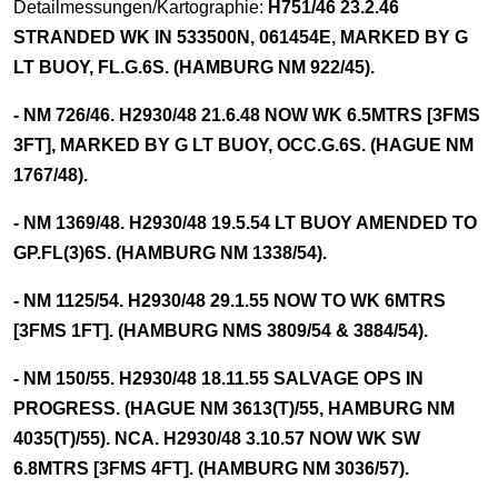
Detailmessungen/Kartographie:
H751/46 23.2.46
STRANDED WK IN 533500N, 061454E, MARKED BY G
LT BUOY, FL.G.6S. (HAMBURG NM 922/45).
- NM 726/46. H2930/48 21.6.48 NOW WK 6.5MTRS [3FMS
3FT], MARKED BY G LT BUOY, OCC.G.6S. (HAGUE NM
1767/48).
- NM 1369/48. H2930/48 19.5.54 LT BUOY AMENDED TO
GP.FL(3)6S. (HAMBURG NM 1338/54).
- NM 1125/54. H2930/48 29.1.55 NOW TO WK 6MTRS
[3FMS 1FT]. (HAMBURG NMS 3809/54 & 3884/54).
- NM 150/55. H2930/48 18.11.55 SALVAGE OPS IN
PROGRESS. (HAGUE NM 3613(T)/55, HAMBURG NM
4035(T)/55). NCA. H2930/48 3.10.57 NOW WK SW
6.8MTRS [3FMS 4FT]. (HAMBURG NM 3036/57).