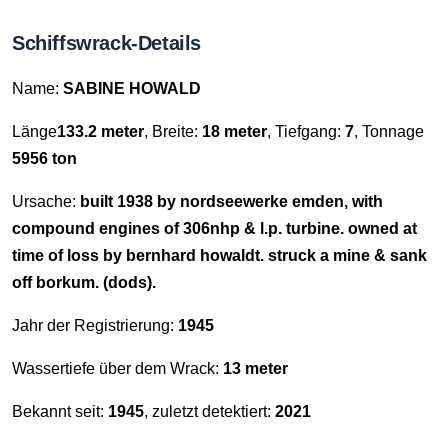
Schiffswrack-Details
Name:
SABINE HOWALD
Länge
133.2 meter
, Breite:
18 meter
, Tiefgang:
7
, Tonnage
5956 ton
Ursache:
built 1938 by nordseewerke emden, with
compound engines of 306nhp & l.p. turbine. owned at
time of loss by bernhard howaldt. struck a mine & sank
off borkum. (dods).
Jahr der Registrierung:
1945
Wassertiefe über dem Wrack:
13 meter
Bekannt seit:
1945
, zuletzt detektiert:
2021