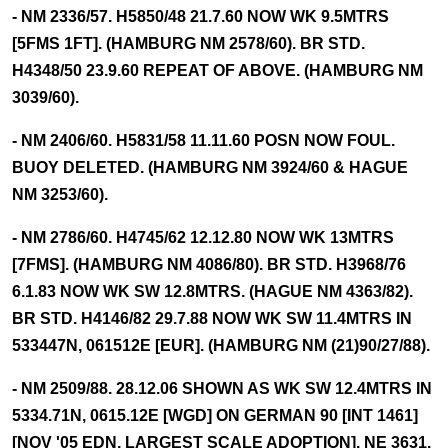
- NM 2336/57. H5850/48 21.7.60 NOW WK 9.5MTRS
[5FMS 1FT]. (HAMBURG NM 2578/60). BR STD.
H4348/50 23.9.60 REPEAT OF ABOVE. (HAMBURG NM
3039/60).
- NM 2406/60. H5831/58 11.11.60 POSN NOW FOUL.
BUOY DELETED. (HAMBURG NM 3924/60 & HAGUE
NM 3253/60).
- NM 2786/60. H4745/62 12.12.80 NOW WK 13MTRS
[7FMS]. (HAMBURG NM 4086/80). BR STD. H3968/76
6.1.83 NOW WK SW 12.8MTRS. (HAGUE NM 4363/82).
BR STD. H4146/82 29.7.88 NOW WK SW 11.4MTRS IN
533447N, 061512E [EUR]. (HAMBURG NM (21)90/27/88).
- NM 2509/88. 28.12.06 SHOWN AS WK SW 12.4MTRS IN
5334.71N, 0615.12E [WGD] ON GERMAN 90 [INT 1461]
[NOV '05 EDN, LARGEST SCALE ADOPTION]. NE 3631.