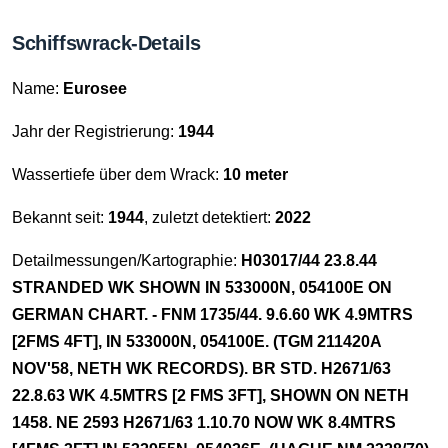
Schiffswrack-Details
Name:
Eurosee
Jahr der Registrierung:
1944
Wassertiefe über dem Wrack:
10 meter
Bekannt seit:
1944
, zuletzt detektiert:
2022
Detailmessungen/Kartographie:
H03017/44 23.8.44
STRANDED WK SHOWN IN 533000N, 054100E ON
GERMAN CHART. - FNM 1735/44. 9.6.60 WK 4.9MTRS
[2FMS 4FT], IN 533000N, 054100E. (TGM 211420A
NOV'58, NETH WK RECORDS). BR STD. H2671/63
22.8.63 WK 4.5MTRS [2 FMS 3FT], SHOWN ON NETH
1458. NE 2593 H2671/63 1.10.70 NOW WK 8.4MTRS