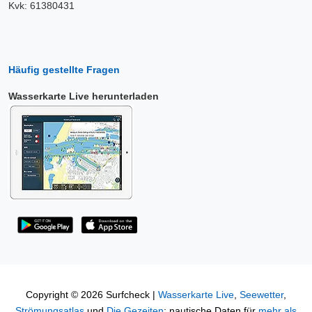
Kvk: 61380431
Häufig gestellte Fragen
Wasserkarte Live herunterladen
Copyright © 2026 Surfcheck |
Wasserkarte Live
,
Seewetter
,
Strömungsatlas
und
Die Gezeiten
: nautische Daten für
mehr als