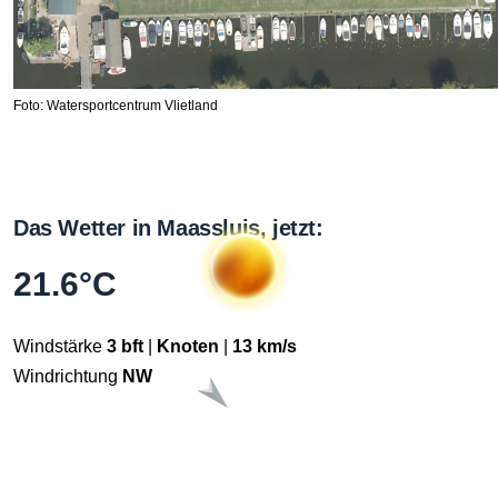
Foto: Watersportcentrum Vlietland
Das Wetter in Maassluis, jetzt:
21.6°C
Windstärke
3 bft
|
Knoten
|
13 km/s
Windrichtung
NW