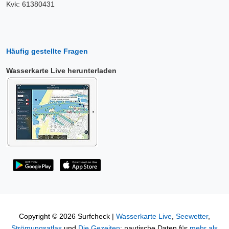
Kvk: 61380431
Häufig gestellte Fragen
Wasserkarte Live herunterladen
Copyright © 2026 Surfcheck |
Wasserkarte Live
,
Seewetter
,
Strömungsatlas
und
Die Gezeiten
: nautische Daten für
mehr als