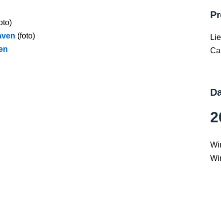
Pr
oto)
aven
(foto)
Li
en
Ca
Da
2
Wi
Wi