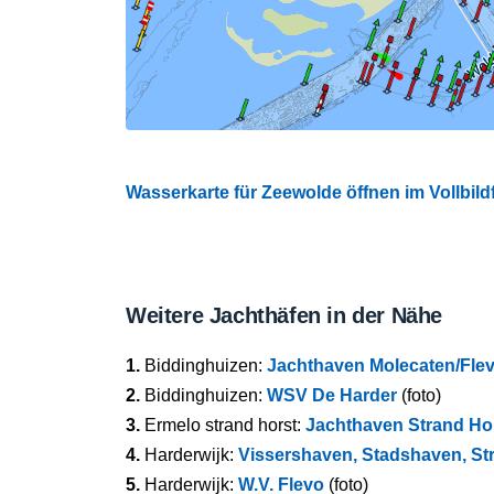
Wasserkarte für Zeewolde öffnen im Vollbild
Weitere Jachthäfen in der Nähe
1.
Biddinghuizen:
Jachthaven Molecaten/Fle
2.
Biddinghuizen:
WSV De Harder
(foto)
3.
Ermelo strand horst:
Jachthaven Strand Ho
4.
Harderwijk:
Vissershaven, Stadshaven, S
5.
Harderwijk:
W.V. Flevo
(foto)