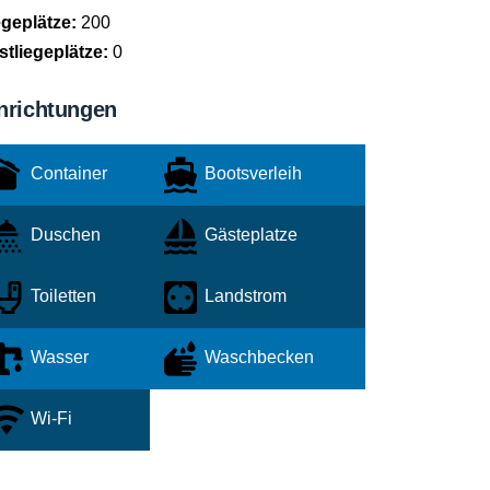
egeplätze:
200
stliegeplätze:
0
nrichtungen
Container
Bootsverleih
Duschen
Gästeplatze
Toiletten
Landstrom
Wasser
Waschbecken
Wi-Fi