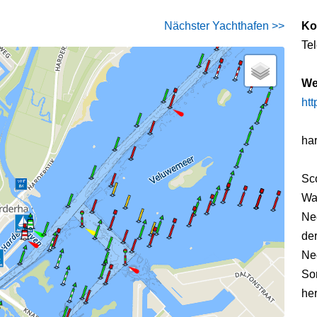
Nächster Yachthafen >>
Ko
Te
We
htt
ha
Sc
Wa
Ne
de
Ne
Som
he