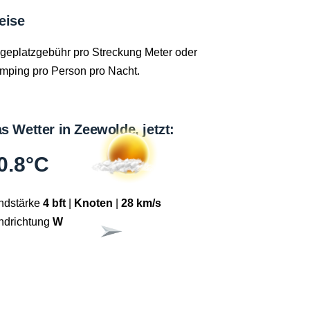
eise
egeplatzgebühr pro Streckung Meter oder
mping pro Person pro Nacht.
s Wetter in Zeewolde, jetzt:
0.8°C
ndstärke
4 bft
|
Knoten
|
28 km/s
ndrichtung
W