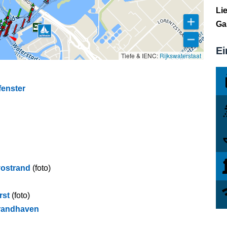
Li
Ga
Ei
Tiefe & IENC:
Rijkswaterstaat
fenster
vostrand
(foto)
rst
(foto)
trandhaven