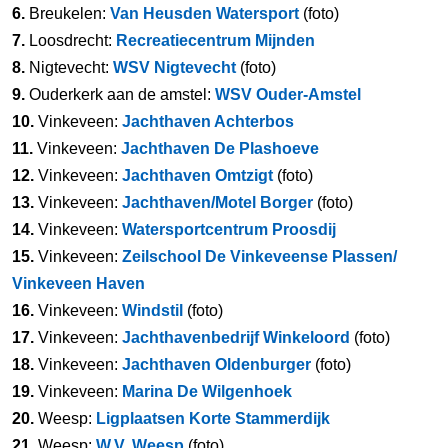
6.
Breukelen:
Van Heusden Watersport
(foto)
7.
Loosdrecht:
Recreatiecentrum Mijnden
8.
Nigtevecht:
WSV Nigtevecht
(foto)
9.
Ouderkerk aan de amstel:
WSV Ouder-Amstel
10.
Vinkeveen:
Jachthaven Achterbos
11.
Vinkeveen:
Jachthaven De Plashoeve
12.
Vinkeveen:
Jachthaven Omtzigt
(foto)
13.
Vinkeveen:
Jachthaven/Motel Borger
(foto)
14.
Vinkeveen:
Watersportcentrum Proosdij
15.
Vinkeveen:
Zeilschool De Vinkeveense Plassen/
Vinkeveen Haven
16.
Vinkeveen:
Windstil
(foto)
17.
Vinkeveen:
Jachthavenbedrijf Winkeloord
(foto)
18.
Vinkeveen:
Jachthaven Oldenburger
(foto)
19.
Vinkeveen:
Marina De Wilgenhoek
20.
Weesp:
Ligplaatsen Korte Stammerdijk
21.
Weesp:
W.V. Weesp
(foto)