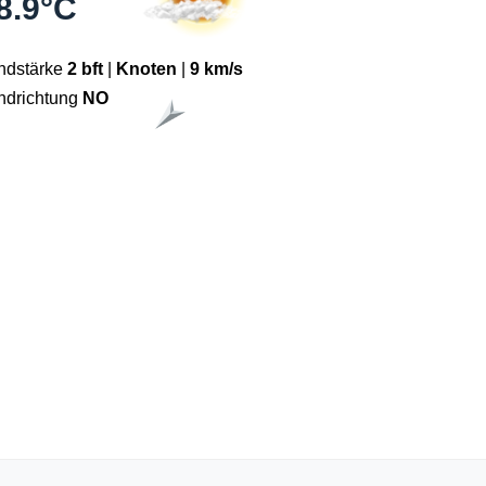
8.9°C
ndstärke
2 bft
|
Knoten
|
9 km/s
ndrichtung
NO