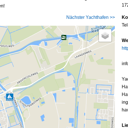
17
en!
Nächster Yachthafen >>
Ko
Te
We
ht
in
Ya
Haf
Haf
ing
hav
Li