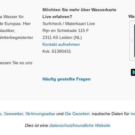
Möchten Sie mehr über Wasserkarte
Was
a Wasser für
Live erfahren?
le Europas. Hier
Surfcheck / Waterkaart Live
Nautiker,
Rijn en Schiekade 115 F
etterbegeisterter
2311 AS Leiden (NL)
Kontakt aufnehmen
Kvk: 61380431
assen Sie es uns
Häufig gestellte Fragen
e
,
Seewetter
,
Strömungsatlas
und
Die Gezeiten
: nautische Daten für
me
Dies ist eine
datenschutzfreundliche Website