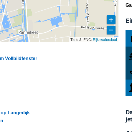
Ga
Ei
Tiefe & IENC:
Rijkswaterstaat
 Vollbildfenster
Da
op Langedijk
je
rn