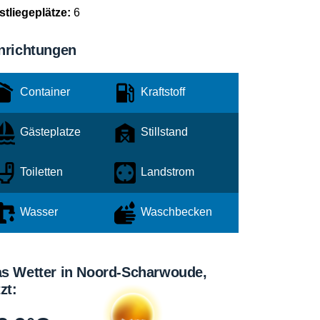
stliegeplätze:
6
nrichtungen
Container
Kraftstoff
Gästeplatze
Stillstand
Toiletten
Landstrom
Wasser
Waschbecken
s Wetter in Noord-Scharwoude,
tzt: