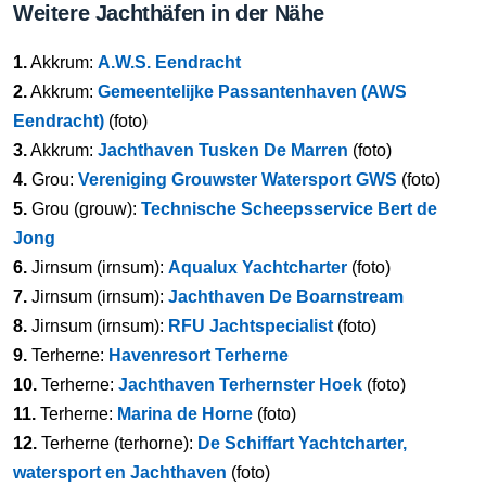
Weitere Jachthäfen in der Nähe
1.
Akkrum:
A.W.S. Eendracht
2.
Akkrum:
Gemeentelijke Passantenhaven (AWS
Eendracht)
(foto)
3.
Akkrum:
Jachthaven Tusken De Marren
(foto)
4.
Grou:
Vereniging Grouwster Watersport GWS
(foto)
5.
Grou (grouw):
Technische Scheepsservice Bert de
Jong
6.
Jirnsum (irnsum):
Aqualux Yachtcharter
(foto)
7.
Jirnsum (irnsum):
Jachthaven De Boarnstream
8.
Jirnsum (irnsum):
RFU Jachtspecialist
(foto)
9.
Terherne:
Havenresort Terherne
10.
Terherne:
Jachthaven Terhernster Hoek
(foto)
11.
Terherne:
Marina de Horne
(foto)
12.
Terherne (terhorne):
De Schiffart Yachtcharter,
watersport en Jachthaven
(foto)