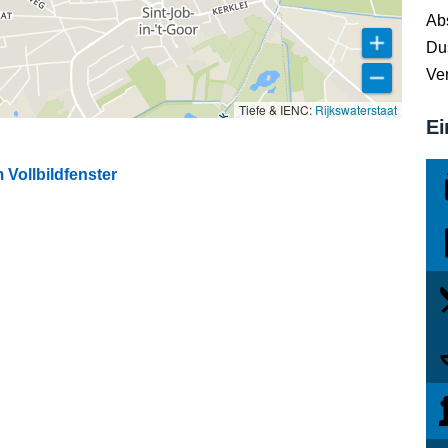
Ab
Du
Ver
Tiefe & IENC:
Rijkswaterstaat
Ei
 Vollbildfenster