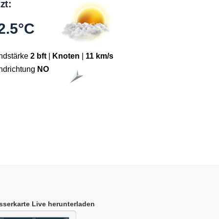
tzt:
2.5°C
ndstärke
2 bft
|
Knoten
|
11 km/s
ndrichtung
NO
serkarte Live herunterladen