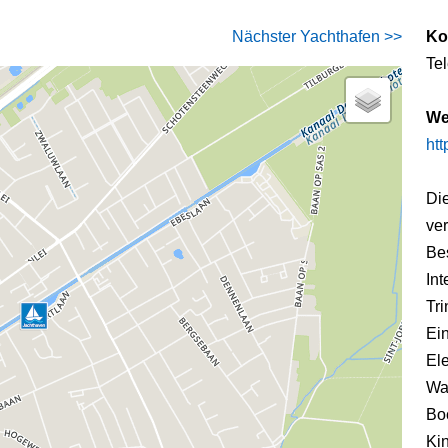
Nächster Yachthafen >>
Ko
Te
We
htt
Di
ver
Be
In
Tri
Ei
El
Wa
Boc
Ki