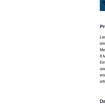
Pr
Lie
ein
Met
8 M
Ei
un
er
erh
Da