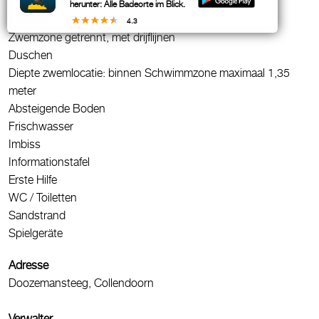
Abfallbehälter
herunter: Alle Badeorte im Blick.
Spielplatz
4.3
Zwemzone getrennt, met drijflijnen
Duschen
Diepte zwemlocatie: binnen Schwimmzone maximaal 1,35
meter
Absteigende Boden
Frischwasser
Imbiss
Informationstafel
Erste Hilfe
WC / Toiletten
Sandstrand
Spielgeräte
Adresse
Doozemansteeg, Collendoorn
Verwalter