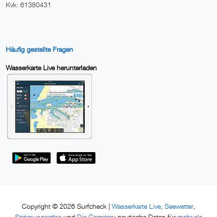
Kvk: 61380431
Häufig gestellte Fragen
Wasserkarte Live herunterladen
Wasserkarte Live
Seewetter
Copyright © 2026 Surfcheck |
,
,
Strömungsatlas
Die Gezeiten
mehr als
und
: nautische Daten für