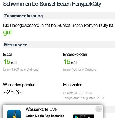
Schwimmen bei Sunset Beach PonyparkCity
Zusammenfassung
Die Badegewässerqualität bei Sunset Beach PonyparkCity ist
gut
Messungen
E.coli
Enterokokken
15
15
n/dl
n/dl
(unter 1800 ist in Ordnung)
(unter 400 ist in Ordnung)
Wassertemperatur
Messzeiten
~25.6
°C
Qualität: 03-08-2026
Temperatur: 5 augustus, 20:10
Einrichtungen & Kontakt
Wasserkarte Live
Laden Sie die App kostenlos