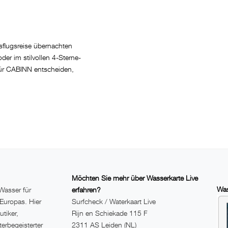
flugsreise übernachten
er im stilvollen 4-Sterne-
für CABINN entscheiden,
Möchten Sie mehr über Wasserkarte Live
Was
Wasser für
erfahren?
 Europas. Hier
Surfcheck / Waterkaart Live
utiker,
Rijn en Schiekade 115 F
erbegeisterter
2311 AS Leiden (NL)