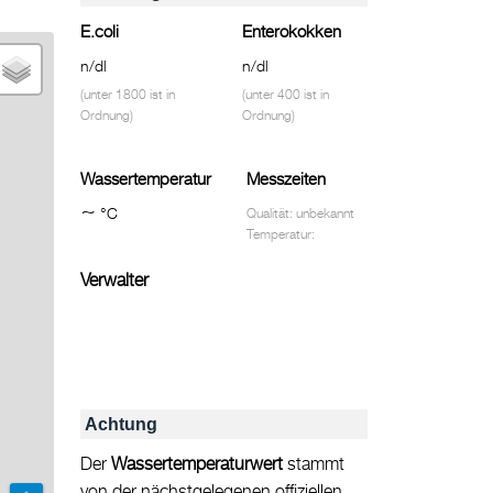
E.coli
Enterokokken
n/dl
n/dl
(unter 1800 ist in
(unter 400 ist in
Ordnung)
Ordnung)
Wassertemperatur
Messzeiten
~
°C
Qualität: unbekannt
Temperatur:
Verwalter
Achtung
Der
Wassertemperaturwert
stammt
von der nächstgelegenen offiziellen