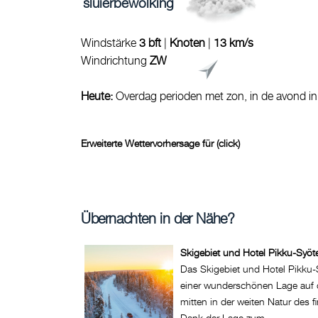
sluierbewolking
Windstärke
3 bft
|
Knoten
|
13 km/s
Windrichtung
ZW
Heute:
Overdag perioden met zon, in de avond in
Erweiterte Wettervorhersage für (click)
Übernachten in der Nähe?
Skigebiet und Hotel Pikku-Syöt
Das Skigebiet und Hotel Pikku-
einer wunderschönen Lage auf 
mitten in der weiten Natur des 
Dank der Lage zum ...