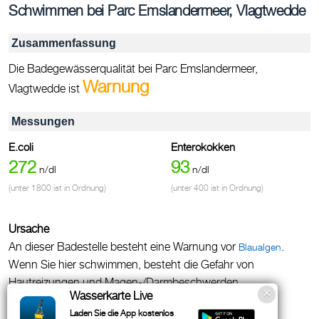
Schwimmen bei Parc Emslandermeer, Vlagtwedde
Zusammenfassung
Die Badegewässerqualität bei Parc Emslandermeer,
Warnung
Vlagtwedde ist
Messungen
E.coli
Enterokokken
272
93
n/dl
n/dl
(unter 1800 ist in Ordnung)
(unter 400 ist in Ordnung)
Ursache
An dieser Badestelle besteht eine Warnung vor
.
Blaualgen
Wenn Sie hier schwimmen, besteht die Gefahr von
Hautreizungen und Magen-/Darmbeschwerden.
Wasserkarte Live
Diese Warnung gilt seit:
01-07-2026
Laden Sie die App kostenlos