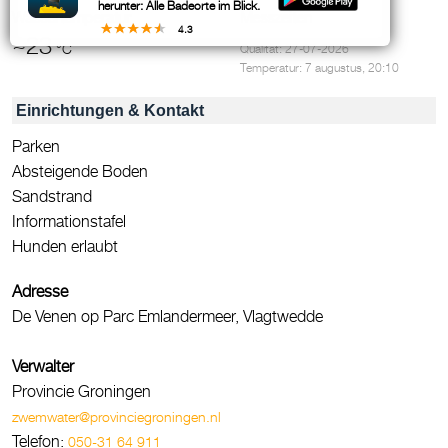
herunter: Alle Badeorte im Blick.
Wassertemperatur
Messzeiten
4.3
~23
°C
Qualität: 27-07-2026
Temperatur: 7 augustus, 20:10
Einrichtungen & Kontakt
Parken
Absteigende Boden
Sandstrand
Informationstafel
Hunden erlaubt
Adresse
De Venen op Parc Emlandermeer, Vlagtwedde
Verwalter
Provincie Groningen
zwemwater@provinciegroningen.nl
Telefon:
050-31 64 911