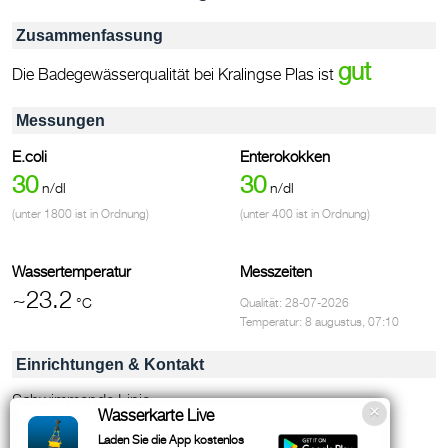
Zusammenfassung
gut
Die Badegewässerqualität bei Kralingse Plas ist
Messungen
E.coli
Enterokokken
30
30
n/dl
n/dl
(unter 1800 ist in Ordnung)
(unter 400 ist in Ordnung)
Wassertemperatur
Messzeiten
~23.2
°C
Qualität: 28-07-2026
Temperatur: 8 augustus, 07:10
Einrichtungen & Kontakt
Schwimmende Linie
Wasserkarte Live
Informationstafel
Laden Sie die App kostenlos