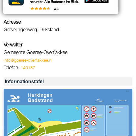
Kategorie überwachen D
herunter: Alle Badeorte im Blick.
Abfallbehälter
4.3
Adresse
Grevelingenweg, Dirksland
Verwalter
Gemeente Goeree-Overflakkee
info@goeree-overflakkee.nl
Telefon:
140187
Informationstafel