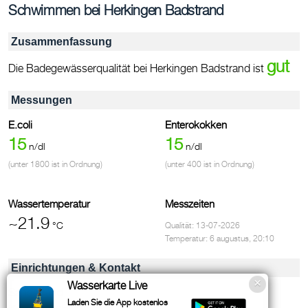
Schwimmen bei Herkingen Badstrand
Zusammenfassung
gut
Die Badegewässerqualität bei Herkingen Badstrand ist
Messungen
E.coli
Enterokokken
15
15
n/dl
n/dl
(unter 1800 ist in Ordnung)
(unter 400 ist in Ordnung)
Wassertemperatur
Messzeiten
~21.9
°C
Qualität: 13-07-2026
Temperatur: 6 augustus, 20:10
Einrichtungen & Kontakt
Wasserkarte Live
Sandstrand
Laden Sie die App kostenlos