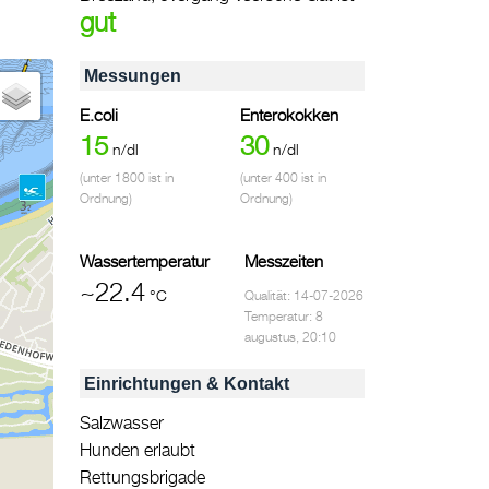
gut
Messungen
E.coli
Enterokokken
15
30
n/dl
n/dl
(unter 1800 ist in
(unter 400 ist in
Ordnung)
Ordnung)
Wassertemperatur
Messzeiten
~22.4
°C
Qualität: 14-07-2026
Temperatur: 8
augustus, 20:10
Einrichtungen & Kontakt
Salzwasser
Hunden erlaubt
Rettungsbrigade