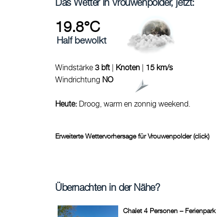
Das Wetter in Vrouwenpolder, jetzt:
19.8°C
Half bewolkt
Windstärke
3 bft
|
Knoten
|
15 km/s
Windrichtung
NO
Heute:
Droog, warm en zonnig weekend.
Erweiterte Wettervorhersage für Vrouwenpolder (click)
Übernachten in der Nähe?
Chalet 4 Personen – Ferienpark