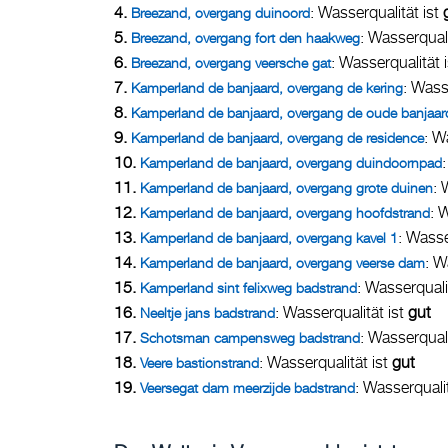
4.
: Wasserqualität ist
Breezand, overgang duinoord
5.
: Wasserquali
Breezand, overgang fort den haakweg
6.
: Wasserqualität 
Breezand, overgang veersche gat
7.
: Wass
Kamperland de banjaard, overgang de kering
8.
Kamperland de banjaard, overgang de oude banjaar
9.
: W
Kamperland de banjaard, overgang de residence
10.
Kamperland de banjaard, overgang duindoornpad
11.
: 
Kamperland de banjaard, overgang grote duinen
12.
: 
Kamperland de banjaard, overgang hoofdstrand
13.
: Wasse
Kamperland de banjaard, overgang kavel 1
14.
: W
Kamperland de banjaard, overgang veerse dam
15.
: Wasserquali
Kamperland sint felixweg badstrand
16.
: Wasserqualität ist
gut
Neeltje jans badstrand
17.
: Wasserquali
Schotsman campensweg badstrand
18.
: Wasserqualität ist
gut
Veere bastionstrand
19.
: Wasserquali
Veersegat dam meerzijde badstrand