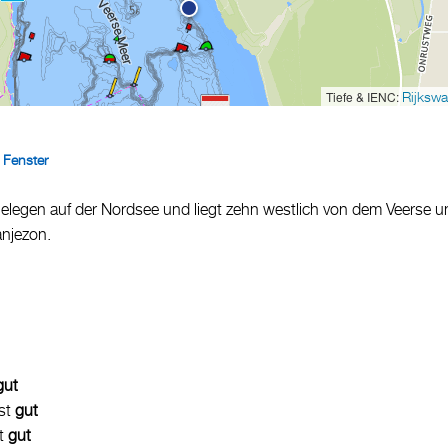
Tiefe & IENC:
Rijkswa
 Fenster
legen auf der Nordsee und liegt zehn westlich von dem Veerse u
anjezon.
gut
ist
gut
st
gut