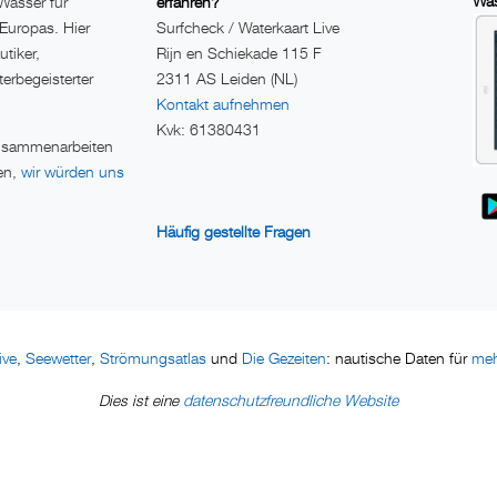
Was
Wasser für
erfahren?
 Europas. Hier
Surfcheck / Waterkaart Live
utiker,
Rijn en Schiekade 115 F
erbegeisterter
2311 AS Leiden (NL)
Kontakt aufnehmen
Kvk: 61380431
zusammenarbeiten
en,
wir würden uns
Häufig gestellte Fragen
ive
Seewetter
Strömungsatlas
Die Gezeiten
meh
,
,
und
: nautische Daten für
datenschutzfreundliche Website
Dies ist eine