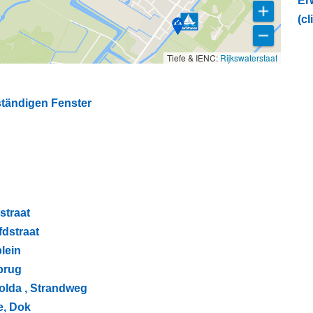
Er
(cl
Tiefe & IENC:
Rijkswaterstaat
ständigen Fenster
straat
fdstraat
plein
nbrug
olda , Strandweg
e, Dok