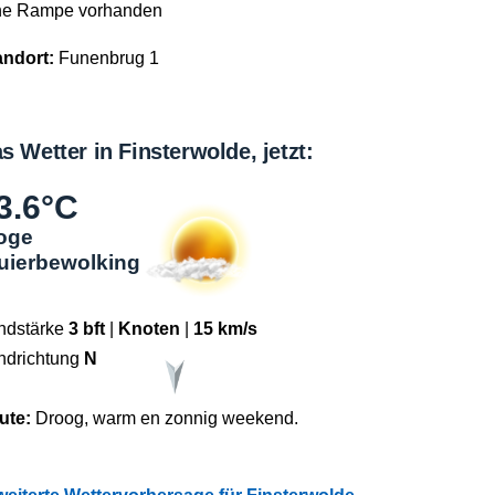
ne Rampe vorhanden
andort:
Funenbrug 1
s Wetter in Finsterwolde, jetzt:
3.6°C
oge
luierbewolking
ndstärke
3 bft
|
Knoten
|
15 km/s
ndrichtung
N
ute:
Droog, warm en zonnig weekend.