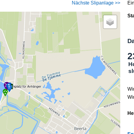
Nächste Slipanlage >>
Ei
St
Da
2
H
s
Parkplatz für Anhänger
Wi
Wi
He