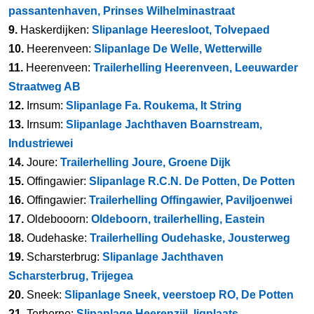
passantenhaven, Prinses Wilhelminastraat
9.
Haskerdijken:
Slipanlage Heeresloot, Tolvepaed
10.
Heerenveen:
Slipanlage De Welle, Wetterwille
11.
Heerenveen:
Trailerhelling Heerenveen, Leeuwarder
Straatweg AB
12.
Irnsum:
Slipanlage Fa. Roukema, It String
13.
Irnsum:
Slipanlage Jachthaven Boarnstream,
Industriewei
14.
Joure:
Trailerhelling Joure, Groene Dijk
15.
Offingawier:
Slipanlage R.C.N. De Potten, De Potten
16.
Offingawier:
Trailerhelling Offingawier, Paviljoenwei
17.
Oldebooorn:
Oldeboorn, trailerhelling, Eastein
18.
Oudehaske:
Trailerhelling Oudehaske, Jousterweg
19.
Scharsterbrug:
Slipanlage Jachthaven
Scharsterbrug, Trijegea
20.
Sneek:
Slipanlage Sneek, veerstoep RO, De Potten
21.
Terherne:
Slipanlage Heerenzijl, ligplaats