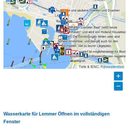
Schöne und saubere Toiletten und Duschen
Supermarkt
Der Yachthafen „Lemster Baai“ heißt heute
„Butnjachthaven“ und wird von Holland Houseboat
betrieben. Die Einrichtungen fehlen oder sind
schwer erreichbar, und das gilt auch für den
Hafen De Punt
Hafenmeister. Viel zu teurer Liegeplatz.
Lemstervaart ist möglicherweise für Boote, 
empfindlich auf Wasserpflanzen reagieren,
ungeeignet.
Tiefe & IENC:
Rijkswaterstaat
Wasserkarte für Lemmer Öffnen im vollständigen
Fenster