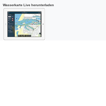
Wasserkarte Live herunterladen
Copyright © 2026 Surfcheck |
Wasserkarte Live
,
Seewetter
,
Strömungsatlas
und
Die Gezeiten
: nautische Daten für
mehr als
eineinhalb Millionen Besucher pro Jahr!
Dies ist eine
datenschutzfreundliche Website