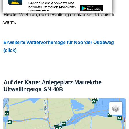
Laden Sie die App kostenlos
herunter: mit allen Marekrite-
Liegeplätzen.
Heute:
Veel zon, ook bewolking en plaatselijk tropisch
4.3
warm.
Erweiterte Wettervorhersage für Noorder Oudeweg
(click)
Auf der Karte: Anlegeplatz Marrekrite
Uitwellingerga-SN-40B