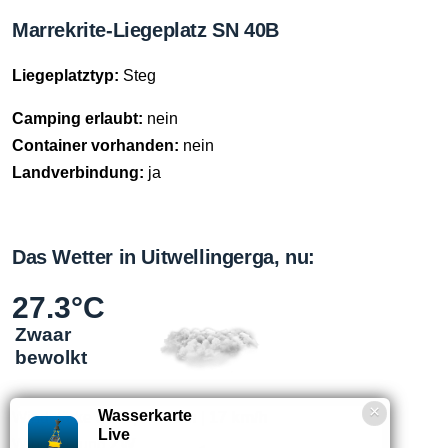
Marrekrite-Liegeplatz SN 40B
Liegeplatztyp:
Steg
Camping erlaubt:
nein
Container vorhanden:
nein
Landverbindung:
ja
Das Wetter in Uitwellingerga, nu:
27.3°C
Zwaar
bewolkt
Wasserkarte
Windstärke
3 bft
|
Knoten
|
17 km/h
Live
Windrichtung
ZW