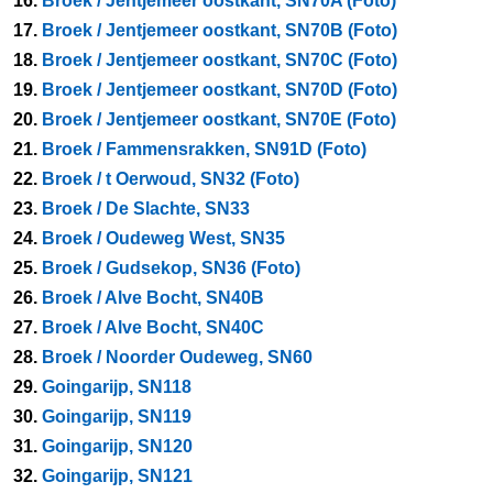
16.
Broek / Jentjemeer oostkant, SN70A (Foto)
17.
Broek / Jentjemeer oostkant, SN70B (Foto)
18.
Broek / Jentjemeer oostkant, SN70C (Foto)
19.
Broek / Jentjemeer oostkant, SN70D (Foto)
20.
Broek / Jentjemeer oostkant, SN70E (Foto)
21.
Broek / Fammensrakken, SN91D (Foto)
22.
Broek / t Oerwoud, SN32 (Foto)
23.
Broek / De Slachte, SN33
24.
Broek / Oudeweg West, SN35
25.
Broek / Gudsekop, SN36 (Foto)
26.
Broek / Alve Bocht, SN40B
27.
Broek / Alve Bocht, SN40C
28.
Broek / Noorder Oudeweg, SN60
29.
Goingarijp, SN118
30.
Goingarijp, SN119
31.
Goingarijp, SN120
32.
Goingarijp, SN121