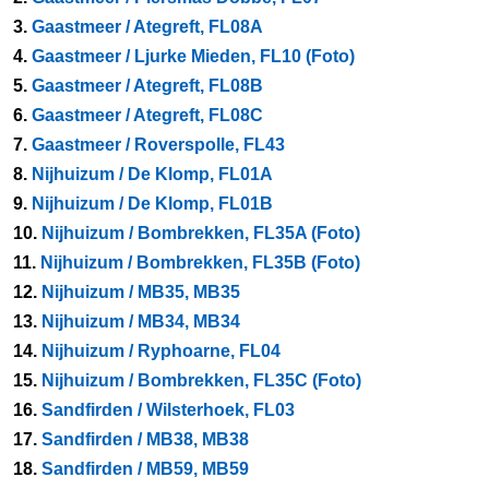
3.
Gaastmeer / Ategreft, FL08A
4.
Gaastmeer / Ljurke Mieden, FL10 (Foto)
5.
Gaastmeer / Ategreft, FL08B
6.
Gaastmeer / Ategreft, FL08C
7.
Gaastmeer / Roverspolle, FL43
8.
Nijhuizum / De Klomp, FL01A
9.
Nijhuizum / De Klomp, FL01B
10.
Nijhuizum / Bombrekken, FL35A (Foto)
11.
Nijhuizum / Bombrekken, FL35B (Foto)
12.
Nijhuizum / MB35, MB35
13.
Nijhuizum / MB34, MB34
14.
Nijhuizum / Ryphoarne, FL04
15.
Nijhuizum / Bombrekken, FL35C (Foto)
16.
Sandfirden / Wilsterhoek, FL03
17.
Sandfirden / MB38, MB38
18.
Sandfirden / MB59, MB59