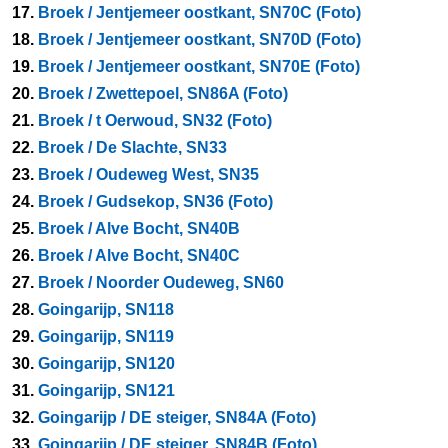
17.
Broek / Jentjemeer oostkant, SN70C (Foto)
18.
Broek / Jentjemeer oostkant, SN70D (Foto)
19.
Broek / Jentjemeer oostkant, SN70E (Foto)
20.
Broek / Zwettepoel, SN86A (Foto)
21.
Broek / t Oerwoud, SN32 (Foto)
22.
Broek / De Slachte, SN33
23.
Broek / Oudeweg West, SN35
24.
Broek / Gudsekop, SN36 (Foto)
25.
Broek / Alve Bocht, SN40B
26.
Broek / Alve Bocht, SN40C
27.
Broek / Noorder Oudeweg, SN60
28.
Goingarijp, SN118
29.
Goingarijp, SN119
30.
Goingarijp, SN120
31.
Goingarijp, SN121
32.
Goingarijp / DE steiger, SN84A (Foto)
33.
Goingarijp / DE steiger, SN84B (Foto)