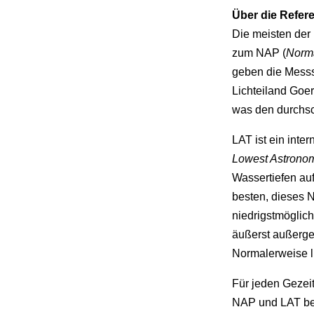
Über die Refer
Die meisten der
zum NAP (
Norm
geben die Messs
Lichteiland Goe
was den durchsch
LAT ist ein inte
Lowest Astronom
Wassertiefen auf
besten, dieses N
niedrigstmöglich
äußerst außerge
Normalerweise l
Für jeden Gezeit
NAP und LAT be