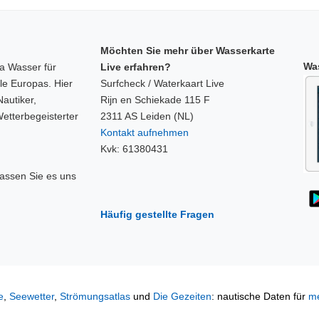
Möchten Sie mehr über Wasserkarte
Was
a Wasser für
Live erfahren?
le Europas. Hier
Surfcheck / Waterkaart Live
Nautiker,
Rijn en Schiekade 115 F
etterbegeisterter
2311 AS Leiden (NL)
Kontakt aufnehmen
Kvk: 61380431
assen Sie es uns
Häufig gestellte Fragen
e
,
Seewetter
,
Strömungsatlas
und
Die Gezeiten
: nautische Daten für
me