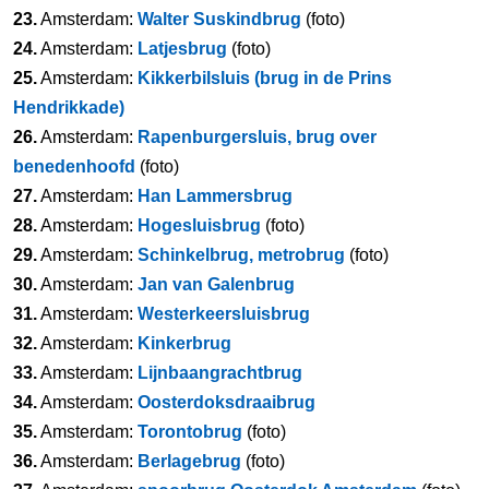
23.
Amsterdam:
Walter Suskindbrug
(foto)
24.
Amsterdam:
Latjesbrug
(foto)
25.
Amsterdam:
Kikkerbilsluis (brug in de Prins
Hendrikkade)
26.
Amsterdam:
Rapenburgersluis, brug over
benedenhoofd
(foto)
27.
Amsterdam:
Han Lammersbrug
28.
Amsterdam:
Hogesluisbrug
(foto)
29.
Amsterdam:
Schinkelbrug, metrobrug
(foto)
30.
Amsterdam:
Jan van Galenbrug
31.
Amsterdam:
Westerkeersluisbrug
32.
Amsterdam:
Kinkerbrug
33.
Amsterdam:
Lijnbaangrachtbrug
34.
Amsterdam:
Oosterdoksdraaibrug
35.
Amsterdam:
Torontobrug
(foto)
36.
Amsterdam:
Berlagebrug
(foto)