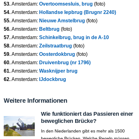
53.
Amsterdam:
Overtoomsesluis, brug
(foto)
54.
Amsterdam:
Hollandse Iepbrug (Brugnr 2240)
55.
Amsterdam:
Nieuwe Amstelbrug
(foto)
56.
Amsterdam:
Beltbrug
(foto)
57.
Amsterdam:
Schinkelbrug, brug in de A-10
58.
Amsterdam:
Zeilstraatbrug
(foto)
59.
Amsterdam:
Oosterdokbrug
(foto)
60.
Amsterdam:
Druivenbrug (nr 1796)
61.
Amsterdam:
Wasknijper brug
62.
Amsterdam:
IJdockbrug
Weitere Informationen
Wie funktioniert das Passieren einer
beweglichen Brücke?
In den Niederlanden gibt es mehr als 1500
bewegliche Brücken. Welche Regeln müssen