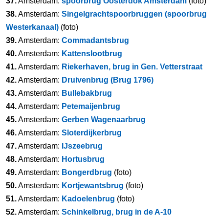
37.
Amsterdam:
spoorbrug Oosterdok Amsterdam
(foto)
38.
Amsterdam:
Singelgrachtspoorbruggen (spoorbrug
Westerkanaal)
(foto)
39.
Amsterdam:
Commadantsbrug
40.
Amsterdam:
Kattenslootbrug
41.
Amsterdam:
Riekerhaven, brug in Gen. Vetterstraat
42.
Amsterdam:
Druivenbrug (Brug 1796)
43.
Amsterdam:
Bullebakbrug
44.
Amsterdam:
Petemaijenbrug
45.
Amsterdam:
Gerben Wagenaarbrug
46.
Amsterdam:
Sloterdijkerbrug
47.
Amsterdam:
IJszeebrug
48.
Amsterdam:
Hortusbrug
49.
Amsterdam:
Bongerdbrug
(foto)
50.
Amsterdam:
Kortjewantsbrug
(foto)
51.
Amsterdam:
Kadoelenbrug
(foto)
52.
Amsterdam:
Schinkelbrug, brug in de A-10