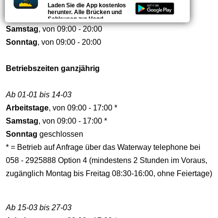
Ab 01-06 bis 31-08
Laden Sie die App kostenlos
herunter. Alle Brücken und
Arbeitstage
, von 09:00 - 20:00
Schleusen zur Hand.
Samstag
, von 09:00 - 20:00
Sonntag
, von 09:00 - 20:00
Betriebszeiten ganzjährig
Ab 01-01 bis 14-03
Arbeitstage
, von 09:00 - 17:00 *
Samstag
, von 09:00 - 17:00 *
Sonntag
geschlossen
* = Betrieb auf Anfrage über das Waterway telephone bei
058 - 2925888 Option 4 (mindestens 2 Stunden im Voraus,
zugänglich Montag bis Freitag 08:30-16:00, ohne Feiertage)
Ab 15-03 bis 27-03