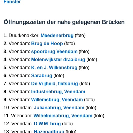
Fenster
Öffnungszeiten der nahe gelegenen Brücken
1.
Duurkenakker:
Meedenerbrug
(foto)
2.
Veendam:
Brug de Hoop
(foto)
3.
Veendam:
spoorbrug Veendam
(foto)
4.
Veendam:
Molenwijkster draaibrug
(foto)
5.
Veendam:
K. en J. Wilkensbrug
(foto)
6.
Veendam:
Sarabrug
(foto)
7.
Veendam:
De Vrijheid, fietsbrug
(foto)
8.
Veendam:
Industriebrug, Veendam
9.
Veendam:
Willemsbrug, Veendam
(foto)
10.
Veendam:
Julianabrug, Veendam
(foto)
11.
Veendam:
Wilhelminabrug, Veendam
(foto)
12.
Veendam:
D.W.M. brug
(foto)
13.
Veendam:
Hazepadbrug
(foto)