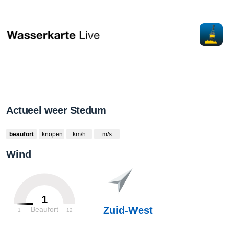
Actueel weer Stedum
beaufort
knopen
km/h
m/s
Wind
1
Zuid-West
Beaufort
1
12