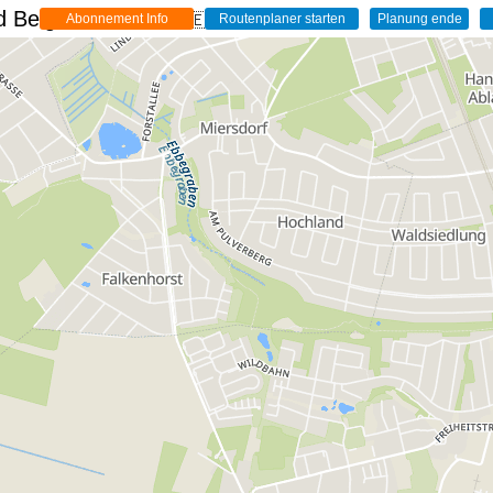
 Belgien - Live
🇩🇪