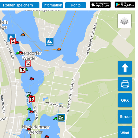
GPX
Stroom
Wind