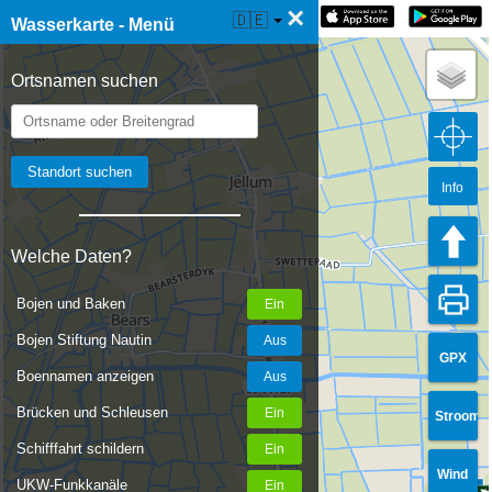
×
☰ Wasserkarte Live
🇩🇪
Wasserkarte - Menü
Ortsnamen suchen
Info
Welche Daten?
Bojen und Baken
Bojen Stiftung Nautin
GPX
Boennamen anzeigen
Brücken und Schleusen
Stroom
Schifffahrt schildern
Wind
UKW-Funkkanäle