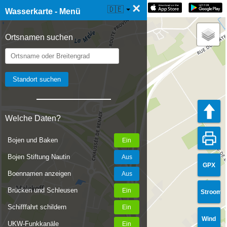
×
☰ Wasserkarte Live
🇩🇪
Wasserkarte - Menü
Ortsnamen suchen
Welche Daten?
Bojen und Baken
Bojen Stiftung Nautin
GPX
Boennamen anzeigen
Brücken und Schleusen
Stroom
Schifffahrt schildern
Wind
UKW-Funkkanäle