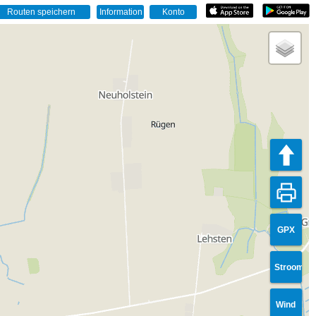
GPX
Stroom
Wind