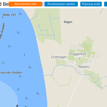
 Belgien - Live
🇩🇪