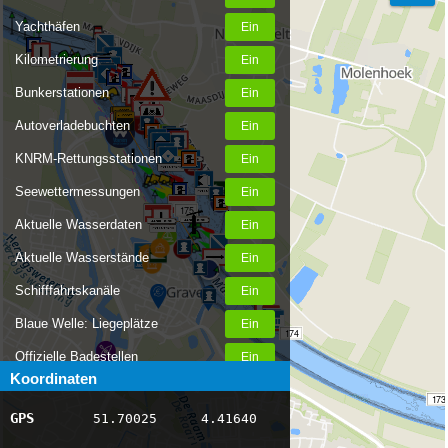
Yachthäfen
176
Kilometrierung
Bunkerstationen
Autoverladebuchten
KNRM-Rettungsstationen
Seewettermessungen
175
Aktuelle Wasserdaten
Aktuelle Wasserstände
Schifffahrtskanäle
Blaue Welle: Liegeplätze
174
Offizielle Badestellen
Koordinaten
Nachrichten Binnenschifffahrt
173
GPS
51.70025
4.41640
AIS-Schiffspositionen