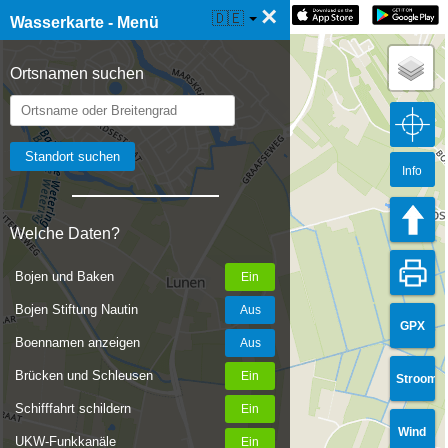
×
☰ Wasserkarte Live
🇩🇪
Wasserkarte - Menü
Ortsnamen suchen
Info
Welche Daten?
Bojen und Baken
Bojen Stiftung Nautin
GPX
Boennamen anzeigen
Brücken und Schleusen
Stroom
Schifffahrt schildern
Wind
UKW-Funkkanäle