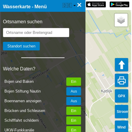
×
☰ Wasserkarte Live
🇩🇪
Wasserkarte - Menü
Ortsnamen suchen
Welche Daten?
Bojen und Baken
Bojen Stiftung Nautin
GPX
Boennamen anzeigen
Brücken und Schleusen
Stroom
Schifffahrt schildern
Wind
UKW-Funkkanäle