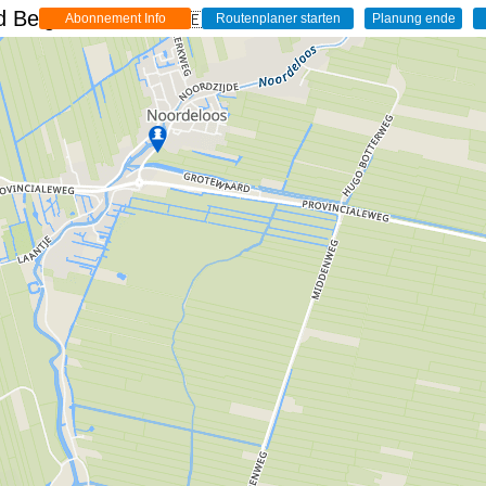
 Belgien - Live
🇩🇪