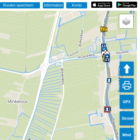
GPX
Stroom
Wind