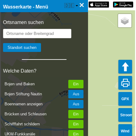
×
☰ Wasserkarte Live
🇩🇪
Wasserkarte - Menü
Ortsnamen suchen
Welche Daten?
Bojen und Baken
Bojen Stiftung Nautin
GPX
Boennamen anzeigen
Brücken und Schleusen
Stroom
Schifffahrt schildern
Wind
UKW-Funkkanäle