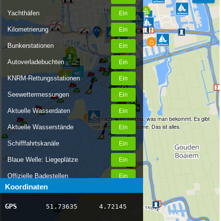
Yachthäfen
Kilometrierung
Bunkerstationen
Autoverladebuchten
KNRM-Rettungsstationen
Seewettermessungen
Aktuelle Wasserdaten
Ziemlich teuer für das, was man bekommt. Es gibt
nur eine Toilettenkabine. Das ist alles.
Aktuelle Wasserstände
Schifffahrtskanäle
Blaue Welle: Liegeplätze
Offizielle Badestellen
Koordinaten
Nachrichten Binnenschifffahrt
GPS
51.73635
4.72145
AIS-Schiffspositionen