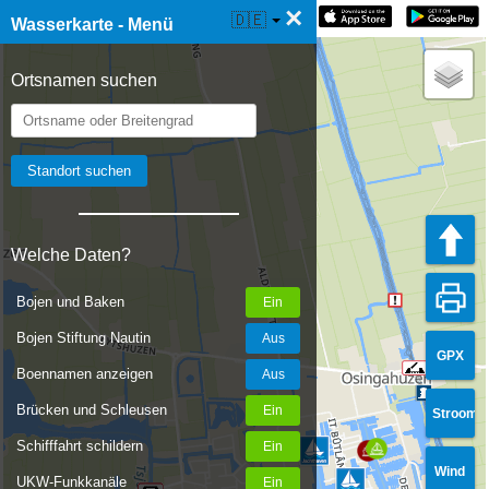
×
☰ Wasserkarte Live
🇩🇪
Wasserkarte - Menü
Ortsnamen suchen
Welche Daten?
Bojen und Baken
Bojen Stiftung Nautin
GPX
Boennamen anzeigen
Brücken und Schleusen
Stroom
Schifffahrt schildern
Wind
UKW-Funkkanäle