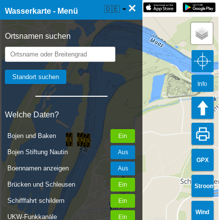
×
☰ Wasserkarte Live
🇩🇪
Wasserkarte - Menü
Ortsnamen suchen
Info
Welche Daten?
Bojen und Baken
Bojen Stiftung Nautin
GPX
Boennamen anzeigen
Brücken und Schleusen
Stroom
Schifffahrt schildern
Wind
UKW-Funkkanäle