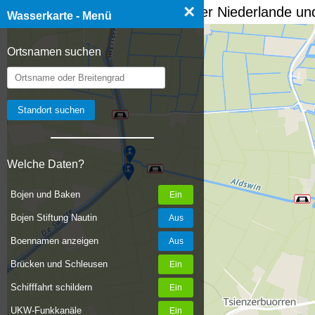
×
☰ Wasserkarte Deutschland, der Niederlande und
Wasserkarte - Menü
Ortsnamen suchen
Welche Daten?
Bojen und Baken
Bojen Stiftung Nautin
Boennamen anzeigen
Brücken und Schleusen
Schifffahrt schildern
UKW-Funkkanäle