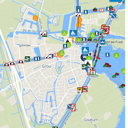
84
Trinkwasser im Winter, nicht bei Frost.
86