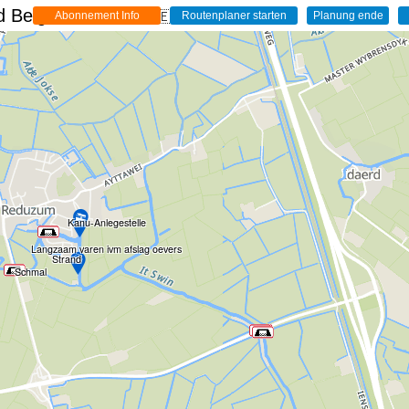
 Belgien - Live
🇩🇪
Kanu-Anlegestelle
Langzaam varen ivm afslag oevers
Strand
Schmal