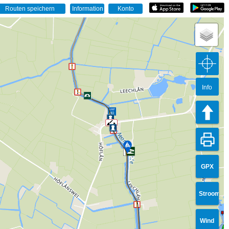
Info
GPX
Stroom
Wind