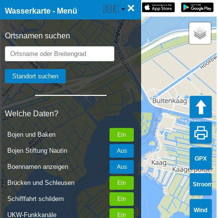
×
☰ Wasserkarte Live
🇩🇪
Wasserkarte - Menü
Ortsnamen suchen
Welche Daten?
Bojen und Baken
Bojen Stiftung Nautin
GPX
Boennamen anzeigen
Brücken und Schleusen
Stroom
Schifffahrt schildern
Wind
UKW-Funkkanäle