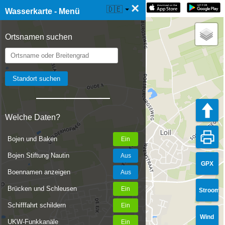
×
☰ Wasserkarte Live
🇩🇪
Wasserkarte - Menü
Ortsnamen suchen
Welche Daten?
Bojen und Baken
Bojen Stiftung Nautin
GPX
Boennamen anzeigen
Brücken und Schleusen
Stroom
Schifffahrt schildern
Wind
UKW-Funkkanäle