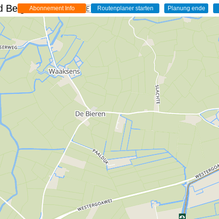
 Belgien - Live
🇩🇪