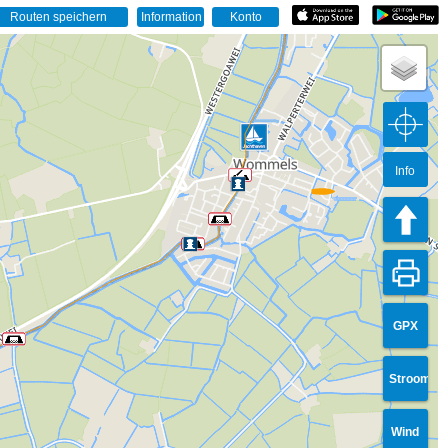
Info
GPX
Stroom
Wind